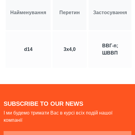
Повiдомлення...
Найменування
Перетин
Застосування
Ваші контактні дані не будуть
передані третім особам
ВВГ-п;
d14
3х4,0
ШВВП
НАДІСЛАТИ
SUBSCRIBE TO OUR NEWS
І ми будемо тримати Вас в курсі всіх подій нашої
компанії