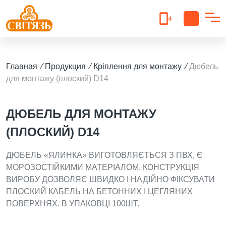
Прайс гофра 2025
Главная
⁄
Продукция
⁄
Кріплення для монтажу
⁄
Дюбель
Прайс кабель 2025
для монтажу (плоский) D14
Прайс коробка 2023
Прайс гермет.бокси 2023
ДЮБЕЛЬ ДЛЯ МОНТАЖУ
(ПЛОСКИЙ) D14
Прайс подовжувачі 2025
ДЮБЕЛЬ «ЯЛИНКА» ВИГОТОВЛЯЄТЬСЯ З ПВХ, Є
МОРОЗОСТІЙКИМИ МАТЕРІАЛОМ. КОНСТРУКЦІЯ
ВИРОБУ ДОЗВОЛЯЄ ШВИДКО І НАДІЙНО ФІКСУВАТИ
ПЛОСКИЙ КАБЕЛЬ НА БЕТОННИХ І ЦЕГЛЯНИХ
ПОВЕРХНЯХ. В УПАКОВЦІ 100ШТ.