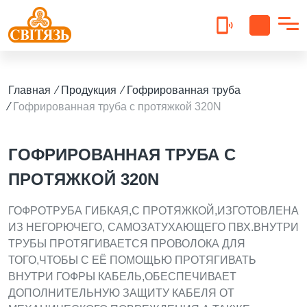
Прайс гофра 2025
Главная
⁄
Продукция
⁄
Гофрированная труба
Прайс кабель 2025
⁄
Гофрированная труба с протяжкой 320N
Прайс коробка 2023
Прайс гермет.бокси 2023
ГОФРИРОВАННАЯ ТРУБА С
ПРОТЯЖКОЙ 320N
Прайс подовжувачі 2025
ГОФРОТРУБА ГИБКАЯ,С ПРОТЯЖКОЙ,ИЗГОТОВЛЕНА
ИЗ НЕГОРЮЧЕГО, САМОЗАТУХАЮЩЕГО ПВХ.ВНУТРИ
ТРУБЫ ПРОТЯГИВАЕТСЯ ПРОВОЛОКА ДЛЯ
ТОГО,ЧТОБЫ С ЕЁ ПОМОЩЬЮ ПРОТЯГИВАТЬ
ВНУТРИ ГОФРЫ КАБЕЛЬ,ОБЕСПЕЧИВАЕТ
ДОПОЛНИТЕЛЬНУЮ ЗАЩИТУ КАБЕЛЯ ОТ