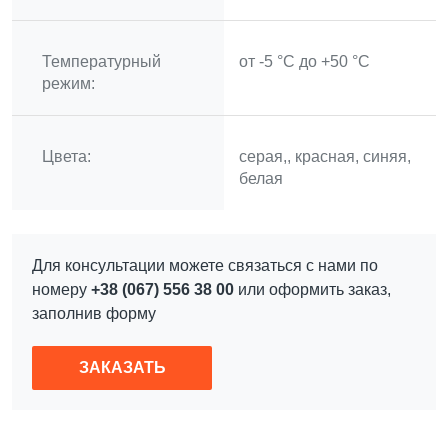
Температурный
от -5 °C до +50 °C
режим:
Цветa:
серая,, красная, синяя,
ОСТАВЬТЕ ЗАЯВКУ НА
белая
КОНСУЛЬТАЦИЮ
Для консультации можете связаться с нами по
номеру
+38 (067) 556 38 00
или оформить заказ,
Имя
*
заполнив форму
Телефон
*
ЗАКАЗАТЬ
Сообщение...